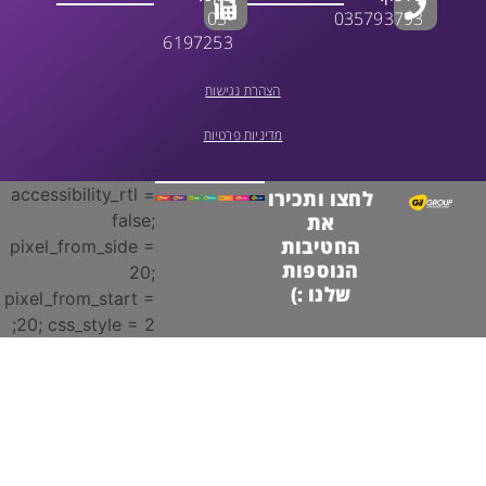
03-
035793793
6197253
הצהרת נגישות
מדיניות פרטיות
accessibility_rtl =
לחצו ותכירו
false;
את
החטיבות
pixel_from_side =
הנוספות
20;
שלנו :)
pixel_from_start =
20; css_style = 2;