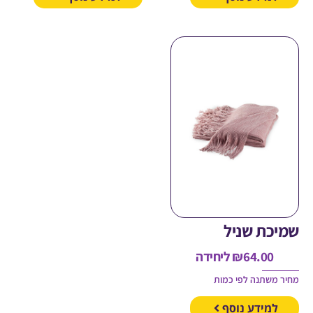
כת שניל
64.00
₪
ליחידה
משתנה לפי כמות
מידע נוסף