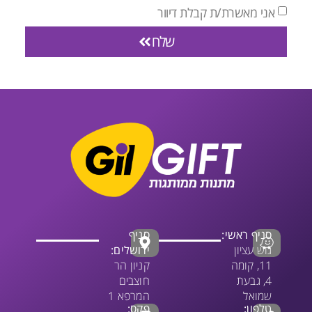
אני מאשרת/ת קבלת דיוור
שלח
סניף ראשי:
סניף
גוש עציון
ירושלים:
11, קומה
קניון הר
4, גבעת
חוצבים
שמואל
המרפא 1
טלפון:
פקס: