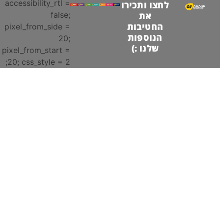
accessibility_rtl =
לחצו ותכירו
false;
את
החטיבות
pixel_from_side =
הנוספות
20;
שלנו :)
pixel_from_start =
20; css_style = 2;