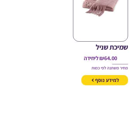
כת שניל
64.00
₪
ליחידה
משתנה לפי כמות
מידע נוסף