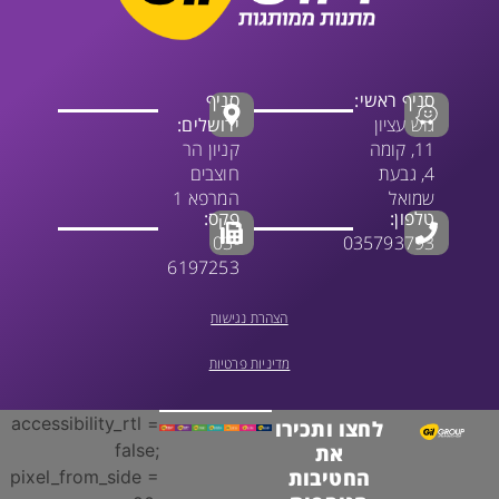
סניף ראשי:
סניף
גוש עציון
ירושלים:
11, קומה
קניון הר
4, גבעת
חוצבים
שמואל
המרפא 1
טלפון:
פקס:
03-
035793793
6197253
הצהרת נגישות
מדיניות פרטיות
accessibility_rtl =
לחצו ותכירו
false;
את
החטיבות
pixel_from_side =