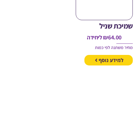
כת שניל
64.00
₪
ליחידה
משתנה לפי כמות
מידע נוסף