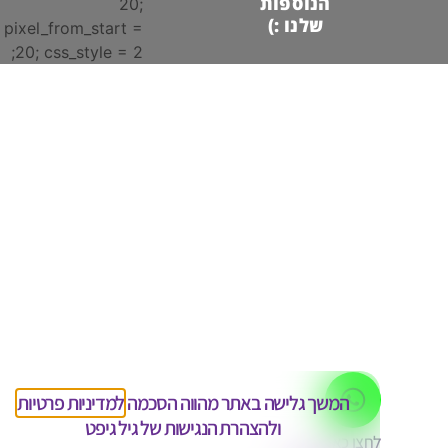
הנוספות
20;
שלנו :)
pixel_from_start =
20; css_style = 2;
המשך גלישה באתר מהווה הסכמה
למדיניות פרטיות
ו
להצהרת הנגישות
של גיל גיפט
לחצו כאן