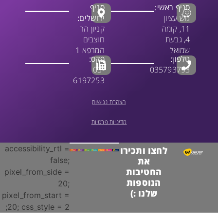
סניף ראשי:
סניף
גוש עציון
ירושלים:
11, קומה
קניון הר
4, גבעת
חוצבים
שמואל
המרפא 1
טלפון:
פקס:
03-
035793793
6197253
הצהרת נגישות
מדיניות פרטיות
accessibility_rtl =
לחצו ותכירו
false;
את
החטיבות
pixel_from_side =
הנוספות
20;
שלנו :)
pixel_from_start =
20; css_style = 2;