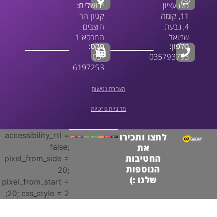
גוש עציון
ירושלים:
11, קומה
קניון הר
4, גבעת
חוצבים
שמואל
המרפא 1
טלפון:
פקס:
03-
035793793
6197253
הצהרת נגישות
מדיניות פרטיות
accessibility_rtl =
לחצו ותכירו
false;
את
החטיבות
pixel_from_side =
הנוספות
20;
שלנו :)
pixel_from_start =
20; css_style = 2;