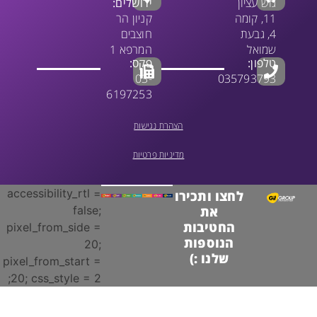
גוש עציון
ירושלים:
11, קומה
קניון הר
4, גבעת
חוצבים
שמואל
המרפא 1
טלפון:
פקס:
03-
035793793
6197253
הצהרת נגישות
מדיניות פרטיות
accessibility_rtl =
לחצו ותכירו
false;
את
החטיבות
pixel_from_side =
הנוספות
20;
שלנו :)
pixel_from_start =
20; css_style = 2;