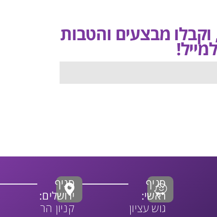
, וקבלו מבצעים והטבות
מייל!
סניף
סניף
ראשי:
ירושלים:
גוש עציון
קניון הר