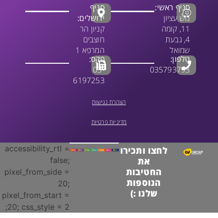
סניף ראשי:
סניף
גוש עציון
ירושלים:
11, קומה
קניון הר
4, גבעת
חוצבים
שמואל
המרפא 1
טלפון:
פקס:
03-
035793793
6197253
הצהרת נגישות
מדיניות פרטיות
accessibility_rtl =
לחצו ותכירו
false;
את
החטיבות
pixel_from_side =
הנוספות
20;
שלנו :)
pixel_from_start =
20; css_style = 2;