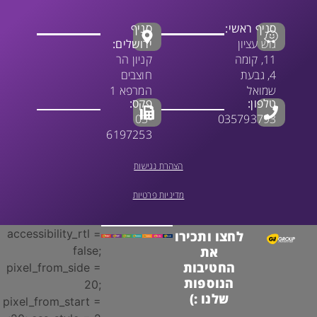
סניף ראשי:
סניף
גוש עציון
ירושלים:
11, קומה
קניון הר
4, גבעת
חוצבים
שמואל
המרפא 1
טלפון:
פקס:
03-
035793793
6197253
הצהרת נגישות
מדיניות פרטיות
accessibility_rtl =
לחצו ותכירו
false;
את
החטיבות
pixel_from_side =
הנוספות
20;
שלנו :)
pixel_from_start =