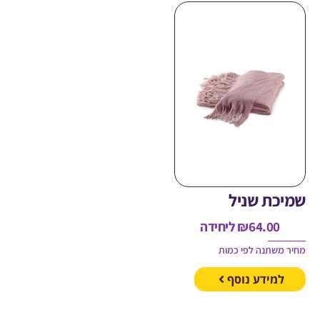
כת שניל
64.00
₪
ליחידה
משתנה לפי כמות
מידע נוסף