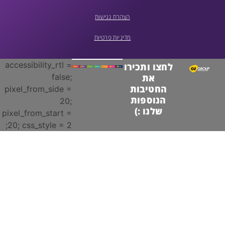
הצהרת נגישות
מדיניות פרטיות
accessibility_rtl =
לחצו ותכירו
false;
את
החטיבות
pixel_from_side =
הנוספות
20;
שלנו :)
pixel_from_start =
20; css_style = 2;