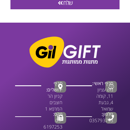
שלח
סניף ראשי:
סניף
גוש עציון
ירושלים:
11, קומה
קניון הר
4, גבעת
חוצבים
שמואל
המרפא 1
טלפון:
פקס:
03-
035793793
6197253