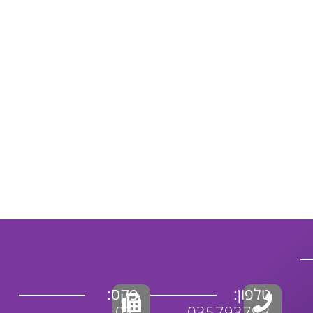
טלפון:
פקס:
03-
035793793