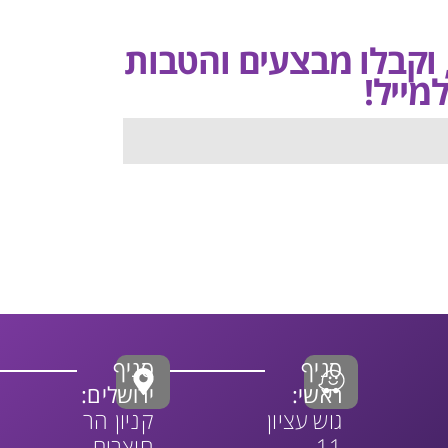
, וקבלו מבצעים והטבות
מייל!
סניף
סניף
ראשי:
ירושלים:
גוש עציון
קניון הר
11,
חוצבים