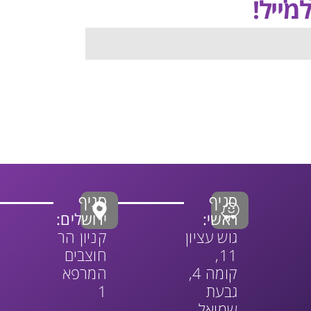
מייל!
סניף
סניף
ראשי:
ירושלים:
גוש עציון
קניון הר
11,
חוצבים
קומה 4,
המרפא
גבעת
1
שמואל