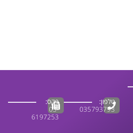
טלפון:
פקס:
03-
035793793
6197253