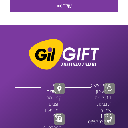
שלח
סניף ראשי:
סניף
גוש עציון
ירושלים:
11, קומה
קניון הר
4, גבעת
חוצבים
שמואל
המרפא 1
טלפון:
פקס:
03-
035793793
6197253