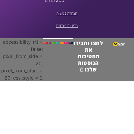
הצהרת נגישות
מדיניות פרטיות
accessibility_rtl =
לחצו ותכירו
false;
את
החטיבות
pixel_from_side =
הנוספות
20;
שלנו :)
pixel_from_start =
20; css_style = 2;