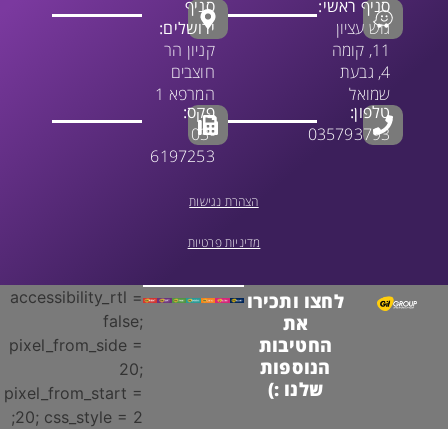
סניף ראשי:
סניף
גוש עציון
ירושלים:
11, קומה
קניון הר
4, גבעת
חוצבים
שמואל
המרפא 1
טלפון:
פקס:
03-
035793793
6197253
הצהרת נגישות
מדיניות פרטיות
accessibility_rtl =
לחצו ותכירו
false;
את
החטיבות
pixel_from_side =
הנוספות
20;
שלנו :)
pixel_from_start =
20; css_style = 2;