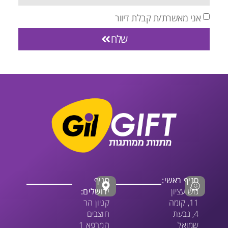
אני מאשרת/ת קבלת דיוור
שלח
סניף ראשי:
סניף
גוש עציון
ירושלים:
11, קומה
קניון הר
4, גבעת
חוצבים
שמואל
המרפא 1