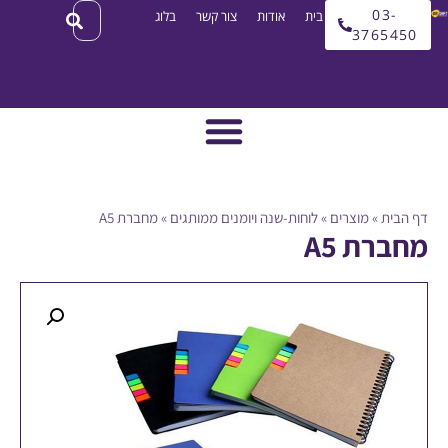
03
עמוד בית
אודות
צור קשר
בלוג
3765
ית
»
מוצרים
»
לוחות-שנה ויומנים ממותגים
»
מחברת A5
רת A5