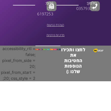
טלפון:
פקס:
03-
035793793
6197253
הצהרת נגישות
מדיניות פרטיות
accessibility_rtl =
לחצו ותכירו
false;
את
החטיבות
pixel_from_side =
הנוספות
20;
שלנו :)
pixel_from_start =
20; css_style = 2;