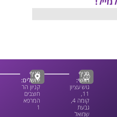
מייל!
סניף
סניף
ראשי:
ירושלים:
גוש עציון
קניון הר
11,
חוצבים
קומה 4,
המרפא
גבעת
1
שמואל