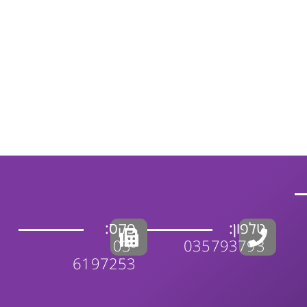
טלפון:
פקס:
03-
035793793
6197253