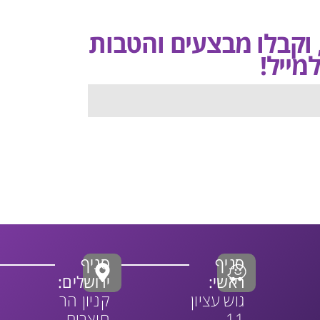
, וקבלו מבצעים והטבות
מייל!
סניף
סניף
ראשי:
ירושלים:
גוש עציון
קניון הר
11,
חוצבים