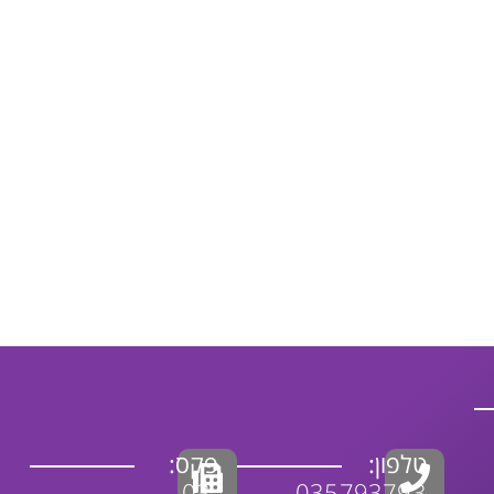
טלפון:
פקס:
03-
035793793