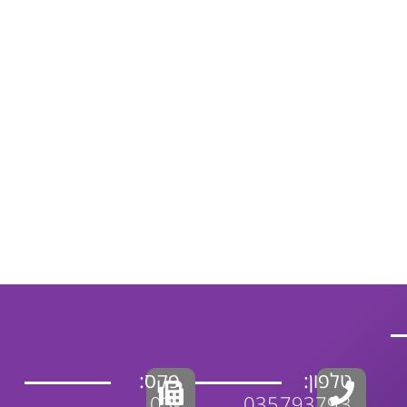
טלפון:
פקס:
03-
035793793