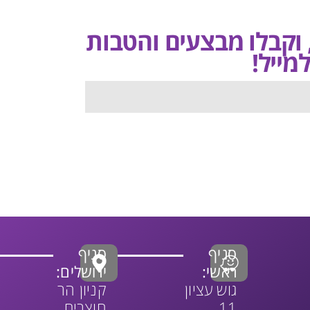
, וקבלו מבצעים והטבות
מייל!
סניף
סניף
ראשי:
ירושלים:
גוש עציון
קניון הר
11,
חוצבים