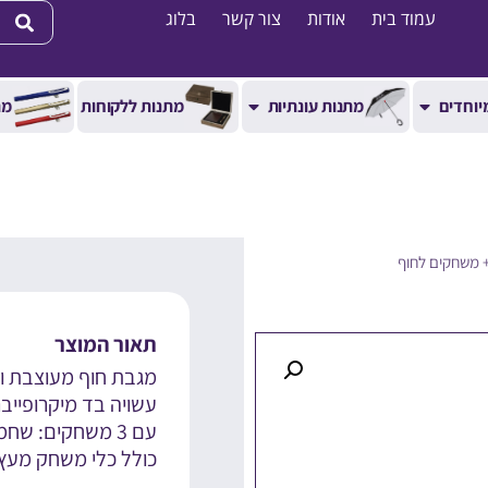
עמוד בית
אודות
צור קשר
בלוג
יוחדים
מתנות עונתיות
מתנות ללקוחות
מת
 משחקים לחוף
תאור המוצר
מגבת חוף מעוצבת וג
עשויה בד מיקרופייבר 
עם 3 משחקים: שחמט, שש-בש ואיקס עיגול
כולל כלי משחק מע