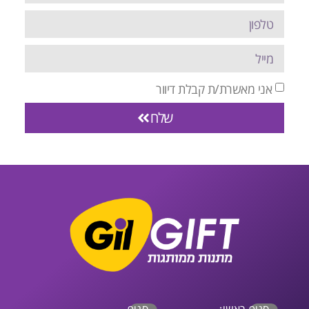
אני מאשרת/ת קבלת דיוור
שלח
סניף ראשי:
סניף