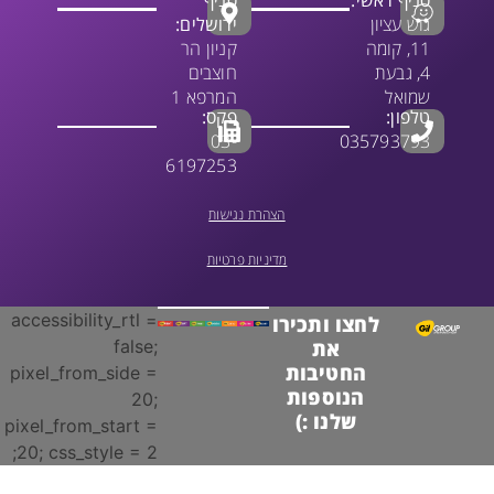
גוש עציון
ירושלים:
11, קומה
קניון הר
4, גבעת
חוצבים
שמואל
המרפא 1
טלפון:
פקס:
03-
035793793
6197253
הצהרת נגישות
מדיניות פרטיות
accessibility_rtl =
לחצו ותכירו
false;
את
החטיבות
pixel_from_side =
הנוספות
20;
שלנו :)
pixel_from_start =
20; css_style = 2;