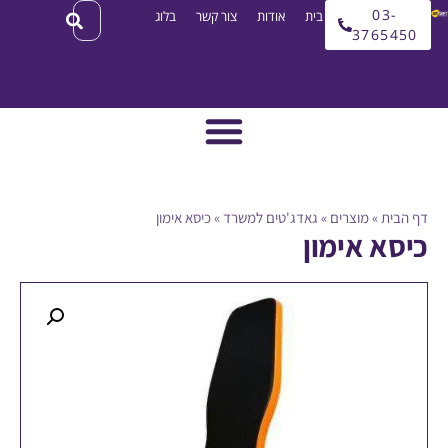
03
עמוד בית
אודות
צור קשר
בלוג
3765
ית
»
מוצרים
»
גאדג'טים למשרד
»
כיסא אימון
א אימון