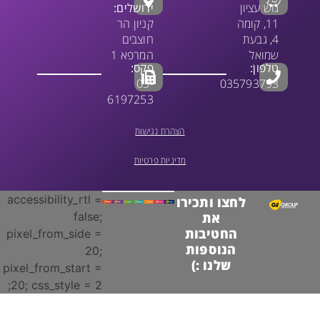
גוש עציון
ירושלים:
11, קומה
קניון הר
4, גבעת
חוצבים
שמואל
המרפא 1
טלפון:
פקס:
03-
035793793
6197253
הצהרת נגישות
מדיניות פרטיות
accessibility_rtl =
לחצו ותכירו
false;
את
החטיבות
pixel_from_side =
הנוספות
20;
שלנו :)
pixel_from_start =
20; css_style = 2;