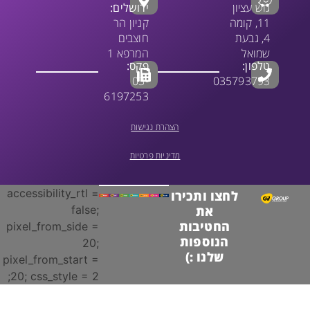
גוש עציון
ירושלים:
11, קומה
קניון הר
4, גבעת
חוצבים
שמואל
המרפא 1
טלפון:
פקס:
03-
035793793
6197253
הצהרת נגישות
מדיניות פרטיות
accessibility_rtl =
לחצו ותכירו
false;
את
החטיבות
pixel_from_side =
הנוספות
20;
שלנו :)
pixel_from_start =
20; css_style = 2;