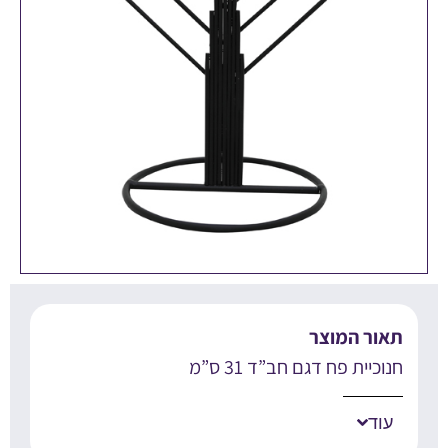
אור המוצר
וכיית פח דגם חב”ד 31 ס”מ
עוד