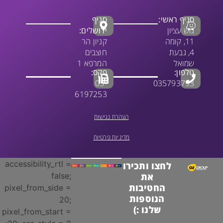
סניף ראשי:
סניף
גוש עציון
ירושלים:
11, קומה
קניון הר
4, גבעת
חוצבים
שמואל
המרפא 1
טלפון:
פקס:
03-
035793793
6197253
הצהרת נגישות
מדיניות פרטיות
accessibility_rtl =
לחצו ותכירו
false;
את
החטיבות
pixel_from_side =
הנוספות
20;
שלנו :)
pixel_from_start =