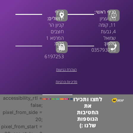
סניף ראשי:
סניף
גוש עציון
ירושלים:
11, קומה
קניון הר
4, גבעת
חוצבים
שמואל
המרפא 1
טלפון:
פקס:
03-
035793793
6197253
הצהרת נגישות
מדיניות פרטיות
accessibility_rtl =
לחצו ותכירו
false;
את
החטיבות
pixel_from_side =
הנוספות
20;
שלנו :)
pixel_from_start =