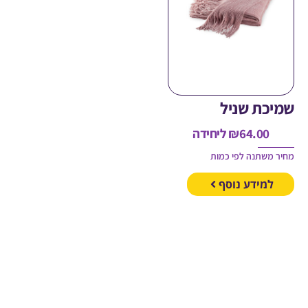
כת שניל
64.00
₪
ליחידה
משתנה לפי כמות
מידע נוסף