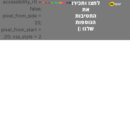
accessibility_rtl =
לחצו ותכירו
false;
את
החטיבות
pixel_from_side =
הנוספות
20;
שלנו :)
pixel_from_start =
20; css_style = 2;