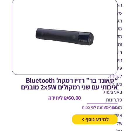
יכות
בדים,
רים
ועיות
אירים
ם
י
חות
“סאונד בר” רדיו רמקול Bluetooth
חים.
יכותי עם שני רמקולים 2x5W מובנים
צעות
60.00
₪
ליחידה
ונות
אמים
חיר משתנה לפי כמות
ית
למידע נוסף