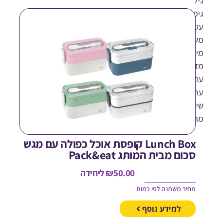
,
ים
בים
וג
יק
ושי
שך.
Lunch Box קופסת אוכל כפולה עם מגש
כום מבית המותג Pack&eat
50.00
₪
ליחידה
חיר משתנה לפי כמות
למידע נוסף