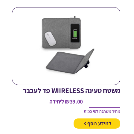
טח טעינה WIIRELESS פד לעכבר
39.00
₪
ליחידה
חיר משתנה לפי כמות
למידע נוסף