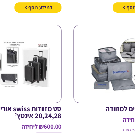
וסף
למידע נוסף
סט מזוודות iss
20,24,28 אינטץ’
חידה
600.00
₪
ליחידה
י כמות