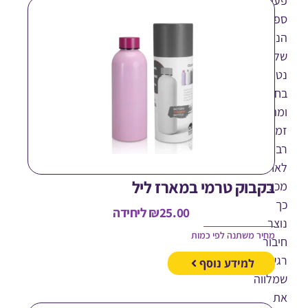
לות
רטיבית,
אות
עת
יה
דהדת
ר
קבוק טרמי במארז ליל
25.00
₪
ליחידה
חיר משתנה לפי כמות
ר
י
למידע נוסף
ווה