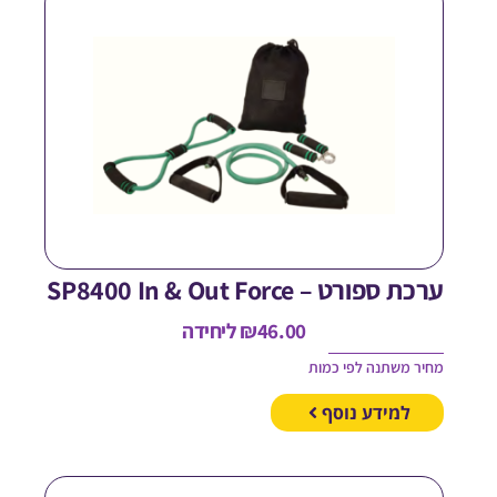
רכת ספורט – SP8400 In & Out Force
46.00
₪
ליחידה
חיר משתנה לפי כמות
למידע נוסף