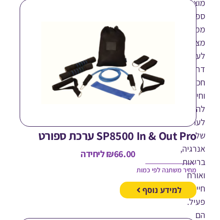
רי
רט
תגים
עים
ק
ה
בית
כנס
למות
SP8500 In & Out Pr ערכת ספורט
יה,
66.00
₪
ליחידה
אות
חיר משתנה לפי כמות
רח
למידע נוסף
ל.