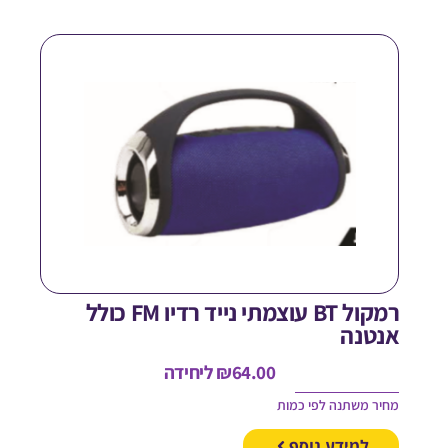
רמקול BT עוצמתי נייד רדיו FM כולל
נטנה
64.00
₪
ליחידה
חיר משתנה לפי כמות
למידע נוסף