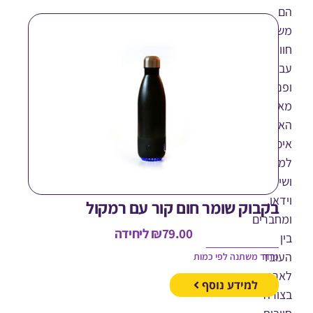
רגים
ית
דה
י,
שרים
נה
ותית
זיקה
חות
ו,
קבוק שומר חום קור עם רמקול
ברים
79.00
₪
ליחידה
בד
חיר משתנה לפי כמות
ון
למידע נוסף
רה