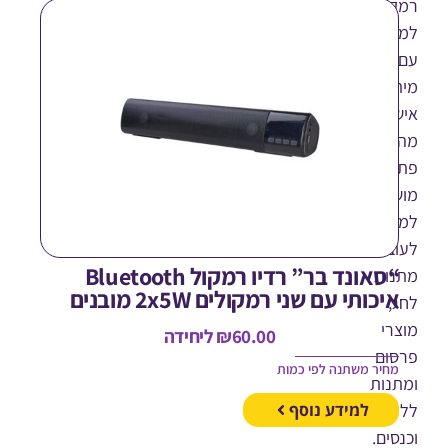
ולים
שב
וג
ים
ון
לם
נות
בדים,
“סאונד בר” רדיו רמקול Bluetooth
ות
יכותי עם שני רמקולים 2x5W מובנים
,
רי
60.00
₪
ליחידה
ום
חיר משתנה לפי כמות
נות
וחות
למידע נוסף
ים.