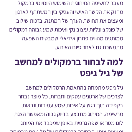
ר לחשיפה המיתוגית השימוש היומיומי ברמקול
ק את הקשר האישי והעסקי בין המשתתף לארגון
צים את תחושת הערך של המתנה. בזכות שילוב
פונקציונליות עיצוב נקי ואיכות שמע גבוהה רמקולים
תגים מהווים פתרון אידיאלי שמבטיח השפעה
שכת גם לאחר סיום האירוע.
ה לבחור ברמקולים למחשב
 גיל גיפט
 גיפט מתמחה בהתאמת הרמקולים למחשב
כים של ארגונים עסקים וחברות. כל מוצר נבחר
ידה תוך דגש על איכות שמע עמידות ונראות
ימה. המיתוג מתבצע בדיוק גבוה ומאפשר הצגת
ו מסר או שפה גרפית באופן שמכבד את המותג
צים אותו. הבחירה ברמקולים של גיל גיפט מבטיחה