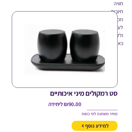
ה
ית
רה
בדים
קוחות
ד.
ט רמקולים מיני איכותיים
90.00
₪
ליחידה
חיר משתנה לפי כמות
למידע נוסף