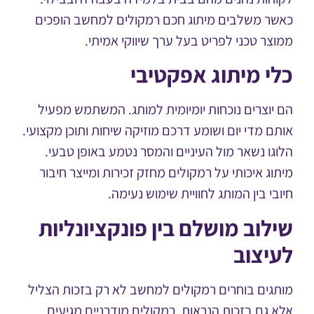
ר משלבים מיתוג חכם רמקולים למחשב הופכים
צר טכני לפריט בעל ערך שיווקי אמיתי.
י מיתוג אפקטיבי
יוצרים נוכחות יומיומית למותג. המשתמש מפעיל
ם מדי יום ושומע דרכם מוזיקה שיחות ותוכן מקצועי.
גו נשאר מול העיניים והמסר נטמע באופן טבעי.
וג איכותי על רמקולים מחזק זכירות ומייצר חיבור
בי בין המותג לחוויית שימוש נעימה.
לוב מושלם בין פונקציונליות
יצוב
גים בוחרים רמקולים למחשב לא רק בזכות הצליל
 גם בזכות הנראות. רמקולים מודרניים מגיעים