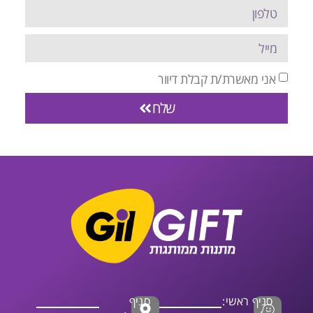
אני מאשרת/ת קבלת דיוור
שלח
סניף ראשי:
סניף