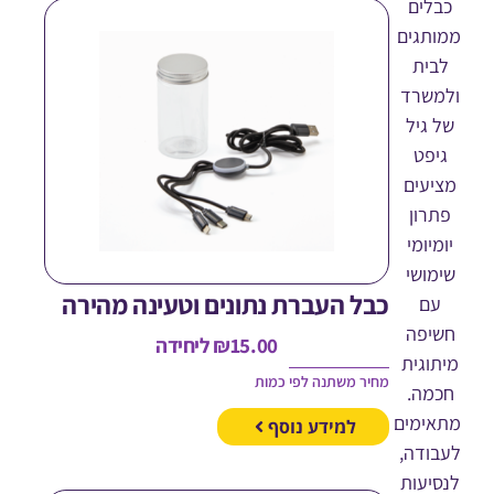
לים
תגים
ית
שרד
גיל
פט
עים
רון
יומי
ושי
כבל העברת נתונים וטעינה מהירה
ם
יפה
15.00
₪
ליחידה
וגית
מחיר משתנה לפי כמות
מה.
ימים
למידע נוסף
ודה,
יעות