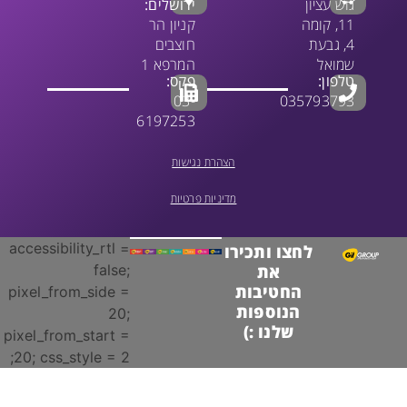
גוש עציון
ירושלים:
11, קומה
קניון הר
4, גבעת
חוצבים
שמואל
המרפא 1
טלפון:
פקס:
03-
035793793
6197253
הצהרת נגישות
מדיניות פרטיות
accessibility_rtl =
לחצו ותכירו
false;
את
החטיבות
pixel_from_side =
הנוספות
20;
שלנו :)
pixel_from_start =
20; css_style = 2;