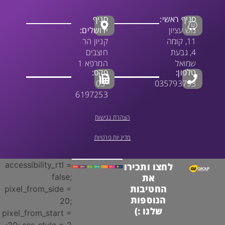
סניף ראשי:
סניף
גוש עציון
ירושלים:
11, קומה
קניון הר
4, גבעת
חוצבים
שמואל
המרפא 1
טלפון:
פקס:
03-
035793793
6197253
הצהרת נגישות
מדיניות פרטיות
accessibility_rtl =
לחצו ותכירו
false;
את
החטיבות
pixel_from_side =
הנוספות
20;
שלנו :)
pixel_from_start =