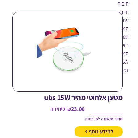
ר
י
תמשים
זיקים
רון
תג
רך
טען אלחוטי מהיר ubs 15W
23.00
₪
ליחידה
חיר משתנה לפי כמות
למידע נוסף