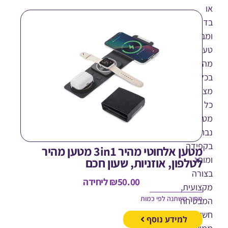
כים,
טיחים
נה
רה
.
ן
ר
ידה
מטען אלחוטי מהיר 3in1 מטען מהיר
תג
טלפון, אוזניות, שעון חכם
רה
50.00
₪
ליחידה
ועית,
חיר משתנה לפי כמות
טיחה
פה
למידע נוסף