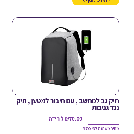
למידע נוסף
יק גב למחשב , עם חיבור למטען , תיק
גד גניבות
70.00
₪
ליחידה
חיר משתנה לפי כמות