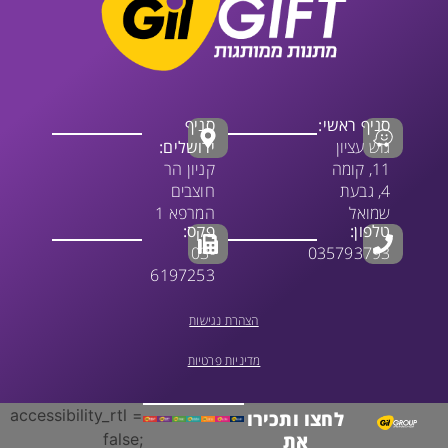
סניף ראשי:
סניף
גוש עציון
ירושלים:
11, קומה
קניון הר
4, גבעת
חוצבים
שמואל
המרפא 1
טלפון:
פקס:
03-
035793793
6197253
הצהרת נגישות
מדיניות פרטיות
accessibility_rtl =
לחצו ותכירו
false;
את