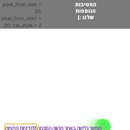
החטיבות
pixel_from_side =
הנוספות
20;
שלנו :)
pixel_from_start =
20; css_style = 2;
המשך גלישה באתר מהווה הסכמה
למדיניות פרטיות