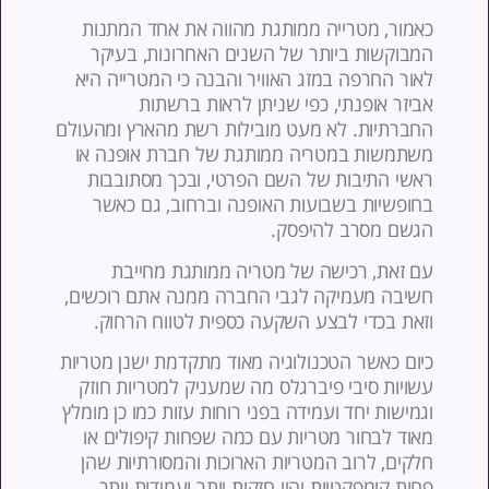
אמור, מטרייה ממותגת מהווה את אחד המתנות
מבוקשות ביותר של השנים האחרונות, בעיקר
אור החרפה במזג האוויר והבנה כי המטרייה היא
ביזר אופנתי, כפי שניתן לראות ברשתות
חברתיות. לא מעט מובילות רשת מהארץ ומהעולם
שתמשות במטריה ממותגת של חברת אופנה או
אשי התיבות של השם הפרטי, ובכך מסתובבות
חופשיות בשבועות האופנה וברחוב, גם כאשר
גשם מסרב להיפסק.
ם זאת, רכישה של מטריה ממותגת מחייבת
שיבה מעמיקה לגבי החברה ממנה אתם רוכשים,
זאת בכדי לבצע השקעה כספית לטווח הרחוק.
יום כאשר הטכנולוגיה מאוד מתקדמת ישנן מטריות
שויות סיבי פיברגלס מה שמעניק למטריות חוזק
גמישות יחד ועמידה בפני רוחות עזות כמו כן מומלץ
אוד לבחור מטריות עם כמה שפחות קיפולים או
לקים, לרוב המטריות הארוכות והמסורתיות שהן
חות קומפקטיות יהיו חזקות יותר ועמידות יותר.