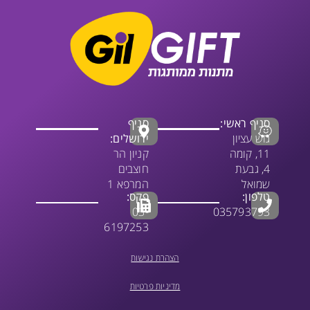
סניף ראשי:
סניף
גוש עציון
ירושלים:
11, קומה
קניון הר
4, גבעת
חוצבים
שמואל
המרפא 1
טלפון:
פקס:
03-
035793793
6197253
הצהרת נגישות
מדיניות פרטיות