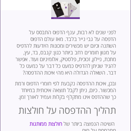
פני שנים לא רבות, ענף הדפוס התבסס על
דפסה על גבי נייר בלבד. מאז עולם הדפוס
שתנה וכיום יש מכשירים ומכונות היודעות להדפיס
ל מגוון חומרים רחב ביותר כגון: קנבס, בד, עץ,
תכת, ניילון, זכוכית, פלסטיק, אלומיניום ועוד. אפשר
הגיד שניתן להדפיס כמעט כל דבר על כמעט כל
בר. השאלה הגדולה היא מהי איכות ההדפסה?
בכן, איכות ההדפסה נקבעת לפי חומרי הדפוס ורמת
מכשור. כיום, ניתן לקבל תוצאה איכותית במיוחד
ך שההדפס אינו מתקלף בקלות ועמיד לאורך זמן.
הליך ההדפסה על חולצות
שיטה הנפוצה ביותר של
חולצות ממותגות
תבססת על חום.