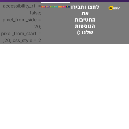
accessibility_rtl =
לחצו ותכירו
false;
את
החטיבות
pixel_from_side =
הנוספות
20;
שלנו :)
pixel_from_start =
20; css_style = 2;