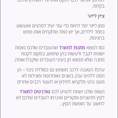
קלות.
יין לייזר
מן לייזר יכול להיות כלי עזר יעיל למרצים ושעשוע
חמד לילדים, אך יש כאלו שלוקחים אותו ממש
רצינות.
סו למצוא
מתנות למשרד
שהעובדים שלכם באמת
שמחו לקבל ולעשות בהן שימוש, במקום לקנות
תנה שלא תמצא חן בעיני העובדים שיקבלו אותה.
רכת הטענה לרכב משמש גם כסוללת גיבוי – הן
פכו ללהיט ענק בשנים האחרונות ומצילות לא
עט נהגי מלקרוא לחילוץ או לעצור רכבים אחרים
צוות שלנו ישמח להציע לכם
גאדג׳טים למשרד
קיץ חדשניים ומקוריים שיגרמו לעובדים שלכם לא
חשוב על חופשת הקיץ..