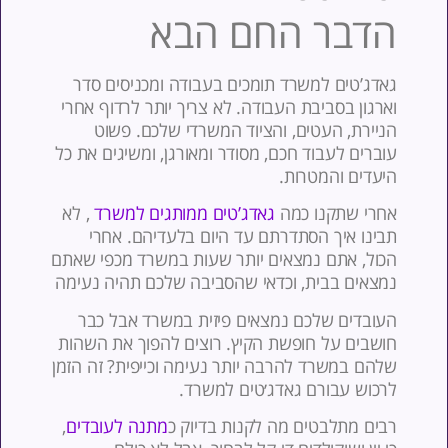
דבר החם הבא
אדג’טים למשרד תומכים בעבודה ומכניסים סדר
ארגון בסביבת העבודה. לא צריך יותר לרדוף אחרי
ניירת, העטים, והציוד המשרדי שלכם. פשוט
וברים לעבוד חכם, מסודר ומאורגן, ומשיגים את כל
יעדים והמטרות.
חרי שתקנו כמה
גאדג’טים ממותגים למשרד
, לא
בינו איך הסתדרתם עד היום בלעדיהם. אחרי
כול, אתם נמצאים יותר שעות במשרד מכפי שאתם
מצאים בבית, וכדאי שהסביבה שלכם תהיה נעימה
עובדים שלכם נמצאים פיזית במשרד אבל כבר
ושבים על חופשת הקיץ. רוצים להפוך את השהות
להם במשרד להרבה יותר נעימה וכייפית? זה הזמן
רכוש עבורם גאדג׳טים למשרד.
בים מתלבטים מה לקנות בדיוק כ
מתנה לעובדים
,