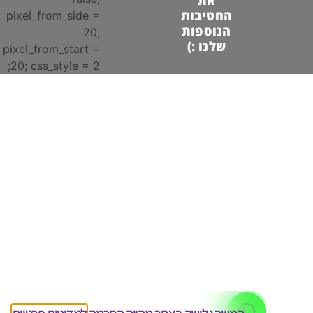
את
החטיבות
pixel_from_side =
הנוספות
20;
שלנו :)
pixel_from_start =
20; css_style = 2;