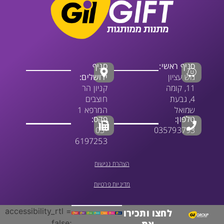
סניף ראשי:
סניף
גוש עציון
ירושלים:
11, קומה
קניון הר
4, גבעת
חוצבים
שמואל
המרפא 1
טלפון:
פקס:
03-
035793793
6197253
הצהרת נגישות
מדיניות פרטיות
accessibility_rtl =
לחצו ותכירו
false;