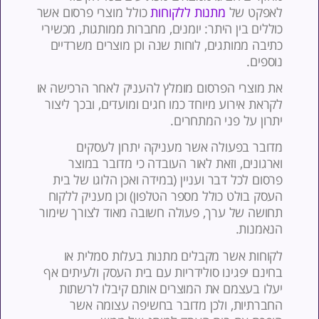
אפקט של
מתנות ללקוחות
כולל מוצרי פרסום אשר
וללים בין היתר: יומנים, מחברות ממותגות, מכשירי
תיבה ממותגים, לוחות שנה וכן מוצרים משרדיים
וספים.
ת מוצרי הפרסום מומלץ להעניק לאחר הרכישה או
קראת אירוע מיוחד כמו חגים ומועדים, ובכך ליצור
תרון על פני המתחרים.
דובר בפעולה אשר מעניקה יתרון לעסקים
ארגונים, וזאת לאור העובדה כי מדובר במוצר
רסום לכל דבר ועניין (במידה ואכן הלוגו של בית
עסק בולט כולל מספר הטלפון) וכן מעניק ללקוח
חושה של ערך, פעולה חשובה מאוד לצורך שימור
נאמנות.
קוחות אשר מקבלים מתנות בעלות סמלית או
חינם יפגינו סולידריות עם בית העסק ולעיתים אף
עלו בעצמם את המוצרים אותם קיבלו לרשתות
חברתיות, ולכן מדובר בחשיפה עצומה אשר