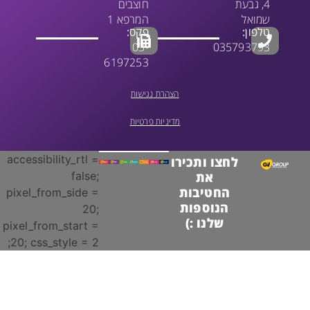
4, גבעת
חוצבים
שמואל
המרפא 1
טלפון:
פקס:
03-
035793793
6197253
הצהרת נגישות
מדיניות פרטיות
accessibility_rtl =
לחצו ותכירו
false;
את
החטיבות
pixel_from_side =
הנוספות
20;
שלנו :)
pixel_from_start =
20; css_style = 2;