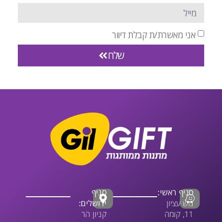
אני מאשרת/ת קבלת דיוור
שלח
סניף ראשי:
סניף
גוש עציון
ירושלים:
11, קומה
קניון הר