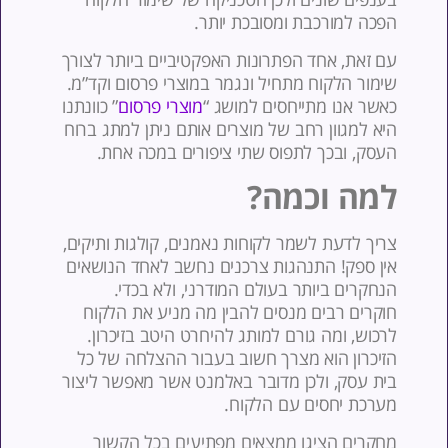
פכה למורכבת ומסובכת יותר.
ם זאת, אחד הפתרונות האפקטיביים ביותר לצורך
ימור הלקוח מתחיל ונגמר במוצרי פרסום וקד”מ.
אשר אנו מתייחסים למושג “
מוצרי פרסום
” כוונתנו
יא למגוון רחב של מוצרים אותם ניתן למתג ברוח
עסק, ובכך לתפוס שתי ציפורים במכה אחת.
מה וכמה?
ריך לדעת לשמר לקוחות נאמנים, קולגות ותיקים,
ין ספק! התנהגות צרכנים נחשב לאחד הנושאים
נחקרים ביותר בעולם המודרני, ולא בכדי.
וקרים רבים מנסים להבין מה מניע את הלקוח
רכוש, ומה גורם למותג להיחרט היטב בזיכרון.
זיכרון הוא מצרך חשוב בעבור ההצלחה של כל
ית עסק, ולכן מדובר באלמנט אשר מאפשר ליצור
ערכת יחסים עם הלקוח.
חקרים הציגו ממצאים מפתיעים בכל הקשור