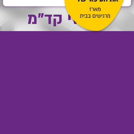
מארזי קד”מ